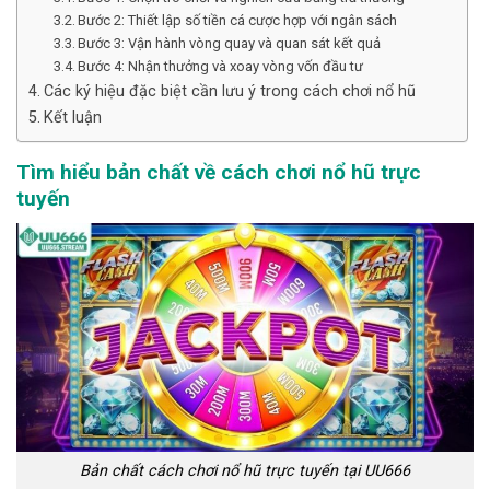
Bước 2: Thiết lập số tiền cá cược hợp với ngân sách
Bước 3: Vận hành vòng quay và quan sát kết quả
Bước 4: Nhận thưởng và xoay vòng vốn đầu tư
Các ký hiệu đặc biệt cần lưu ý trong cách chơi nổ hũ
Kết luận
Tìm hiểu bản chất về cách chơi nổ hũ trực
tuyến
Bản chất cách chơi nổ hũ trực tuyến tại UU666