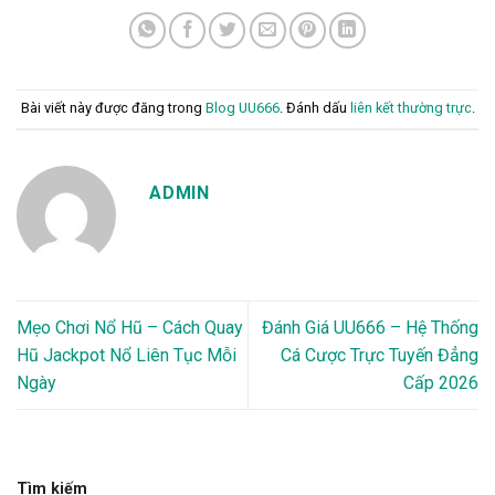
Bài viết này được đăng trong
Blog UU666
. Đánh dấu
liên kết thường trực
.
ADMIN
Mẹo Chơi Nổ Hũ – Cách Quay
Đánh Giá UU666 – Hệ Thống
Hũ Jackpot Nổ Liên Tục Mỗi
Cá Cược Trực Tuyến Đẳng
Ngày
Cấp 2026
Tìm kiếm