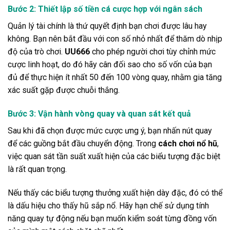
Bước 2: Thiết lập số tiền cá cược hợp với ngân sách
Quản lý tài chính là thứ quyết định bạn chơi được lâu hay
không. Bạn nên bắt đầu với con số nhỏ nhất để thăm dò nhịp
độ của trò chơi.
UU666
cho phép người chơi tùy chỉnh mức
cược linh hoạt, do đó hãy cân đối sao cho số vốn của bạn
đủ để thực hiện ít nhất 50 đến 100 vòng quay, nhằm gia tăng
xác suất gặp được chuỗi thắng.
Bước 3: Vận hành vòng quay và quan sát kết quả
Sau khi đã chọn được mức cược ưng ý, bạn nhấn nút quay
để các guồng bắt đầu chuyển động. Trong
cách chơi nổ hũ
,
việc quan sát tần suất xuất hiện của các biểu tượng đặc biệt
là rất quan trọng.
Nếu thấy các biểu tượng thưởng xuất hiện dày đặc, đó có thể
là dấu hiệu cho thấy hũ sắp nổ. Hãy hạn chế sử dụng tính
năng quay tự động nếu bạn muốn kiểm soát từng đồng vốn