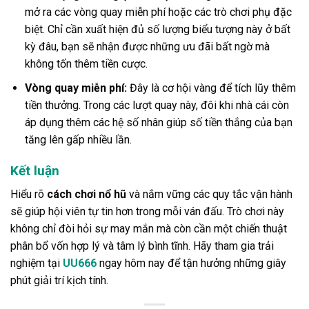
mở ra các vòng quay miễn phí hoặc các trò chơi phụ đặc
biệt. Chỉ cần xuất hiện đủ số lượng biểu tượng này ở bất
kỳ đâu, bạn sẽ nhận được những ưu đãi bất ngờ mà
không tốn thêm tiền cược.
Vòng quay miễn phí:
Đây là cơ hội vàng để tích lũy thêm
tiền thưởng. Trong các lượt quay này, đôi khi nhà cái còn
áp dụng thêm các hệ số nhân giúp số tiền thắng của bạn
tăng lên gấp nhiều lần.
Kết luận
Hiểu rõ
cách chơi nổ hũ
và nắm vững các quy tắc vận hành
sẽ giúp hội viên tự tin hơn trong mỗi ván đấu. Trò chơi này
không chỉ đòi hỏi sự may mắn mà còn cần một chiến thuật
phân bổ vốn hợp lý và tâm lý bình tĩnh. Hãy tham gia trải
nghiệm tại
UU666
ngay hôm nay để tận hưởng những giây
phút giải trí kịch tính.