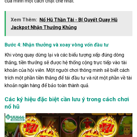
của mình một cách chặt chẽ nhất.
Xem Thêm:
Nổ Hũ Thần Tài - Bí Quyết Quay Hũ
Jackpot Nhận Thưởng Khủng
Bước 4: Nhận thưởng và xoay vòng vốn đầu tư
Khi vòng quay dừng lại và các biểu tượng xếp đúng dòng
thắng, tiền thưởng sẽ được hệ thống cộng trực tiếp vào tài
khoản của hội viên. Một người chơi thông minh sẽ biết cách
trích một phần tiền thắng để tái đầu tư và rút một phần về tài
khoản ngân hàng để bảo toàn thành quả.
Các ký hiệu đặc biệt cần lưu ý trong cách chơi
nổ hũ