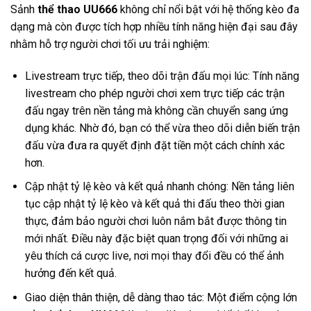
Sảnh
thể thao UU666
không chỉ nổi bật với hệ thống kèo đa
dạng mà còn được tích hợp nhiều tính năng hiện đại sau đây
nhằm hỗ trợ người chơi tối ưu trải nghiệm:
Livestream trực tiếp, theo dõi trận đấu mọi lúc: Tính năng
livestream cho phép người chơi xem trực tiếp các trận
đấu ngay trên nền tảng mà không cần chuyển sang ứng
dụng khác. Nhờ đó, bạn có thể vừa theo dõi diễn biến trận
đấu vừa đưa ra quyết định đặt tiền một cách chính xác
hơn.
Cập nhật tỷ lệ kèo và kết quả nhanh chóng: Nền tảng liên
tục cập nhật tỷ lệ kèo và kết quả thi đấu theo thời gian
thực, đảm bảo người chơi luôn nắm bắt được thông tin
mới nhất. Điều này đặc biệt quan trọng đối với những ai
yêu thích cá cược live, nơi mọi thay đổi đều có thể ảnh
hưởng đến kết quả.
Giao diện thân thiện, dễ dàng thao tác: Một điểm cộng lớn