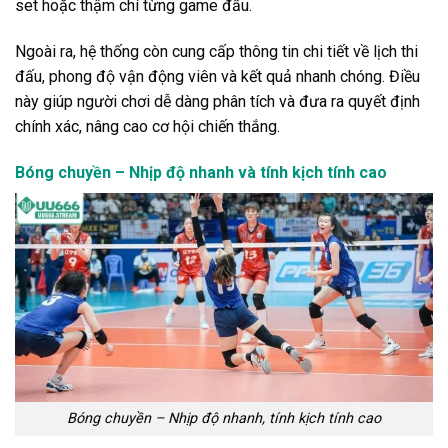
set hoặc thậm chí từng game đấu.
Ngoài ra, hệ thống còn cung cấp thông tin chi tiết về lịch thi
đấu, phong độ vận động viên và kết quả nhanh chóng. Điều
này giúp người chơi dễ dàng phân tích và đưa ra quyết định
chính xác, nâng cao cơ hội chiến thắng.
Bóng chuyền – Nhịp độ nhanh và tính kịch tính cao
Bóng chuyền – Nhịp độ nhanh, tính kịch tính cao